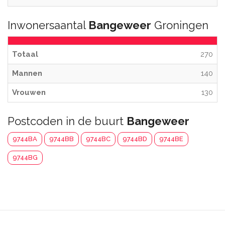
Inwonersaantal
Bangeweer
Groningen
Totaal
270
Mannen
140
Vrouwen
130
Postcoden in de buurt
Bangeweer
9744BA
9744BB
9744BC
9744BD
9744BE
9744BG