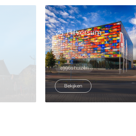
25. Hilversum
725 straten
2449 postcodes
49961 huizen
Bekijken