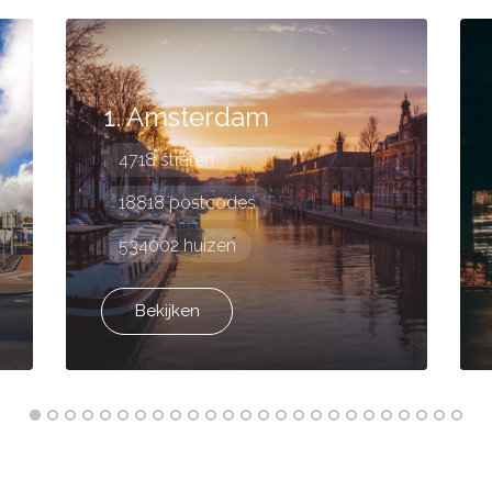
1. Amsterdam
4718 straten
18818 postcodes
534002 huizen
Bekijken