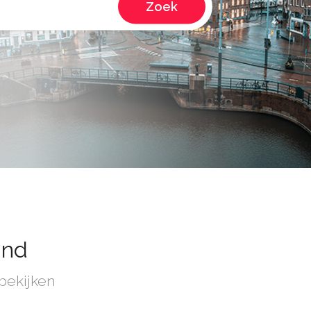
Zoek
and
 bekijken