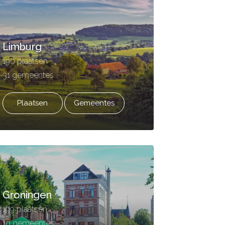
Limburg
190 plaatsen
31 gemeentes
Plaatsen
Gemeentes
Groningen
199 plaatsen
10 gemeentes