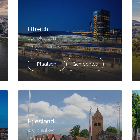
Utrecht
104 plaatsen
26 gemeentes
Plaatsen
Gemeentes
Friesland
419 plaatsen
18 gemeentes