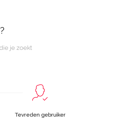
?
die je zoekt
Tevreden gebruiker