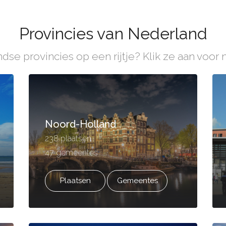
Provincies van Nederland
ndse provincies op een rijtje? Klik ze aan voor 
Noord-Holland
238 plaatsen
47 gemeentes
Plaatsen
Gemeentes