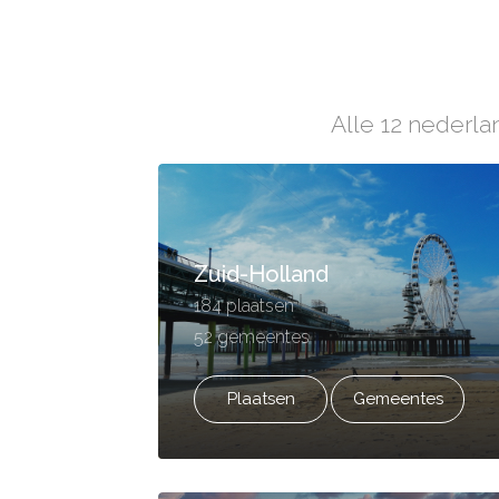
Alle 12 nederla
Zuid-Holland
184 plaatsen
52 gemeentes
Plaatsen
Gemeentes