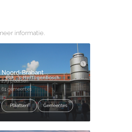
meer informatie.
Noord-Brabant
279 plaatsen
61 gemeentes
Plaatsen
Gemeentes