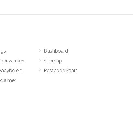
ogs
Dashboard
menwerken
Sitemap
vacybeleid
Postcode kaart
sclaimer