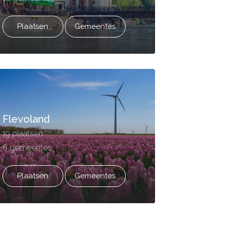
Plaatsen
Gemeentes
Flevoland
19 plaatsen
6 gemeentes
Plaatsen
Gemeentes