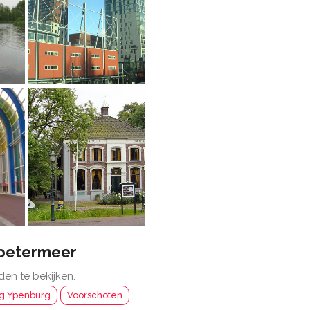
oetermeer
den te bekijken.
g Ypenburg
Voorschoten