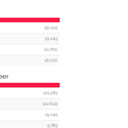
56.025
19.245
20.760
16.020
eer
125.285
124.645
19.245
5.785