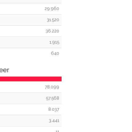
29.960
31.520
36.220
1.915
640
eer
78.099
57.568
8.037
3.441
11