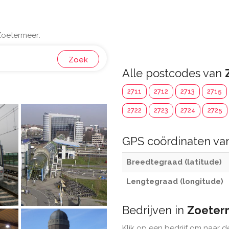
Zoetermeer:
Zoek
Alle postcodes van
2711
2712
2713
2715
2722
2723
2724
2725
GPS coördinaten v
Breedtegraad (latitude)
Lengtegraad (longitude)
Bedrijven in
Zoeter
Klik op een bedrijf om naar d