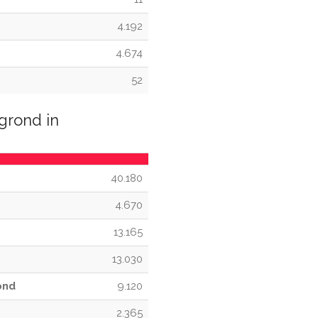
4.192
4.674
52
grond in
40.180
4.670
13.165
13.030
ond
9.120
2.365