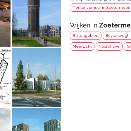
Tentenverhuur in Zoetermeer
Wijken in
Zoeterme
Buitengebied
Buytenwegh 
Meerzicht
Noordhove
O