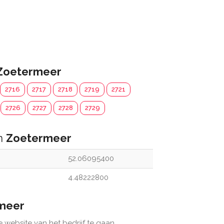
Zoetermeer
2716
2717
2718
2719
2721
2726
2727
2728
2729
an
Zoetermeer
52.06095400
4.48222800
meer
e website van het bedrijf te gaan.