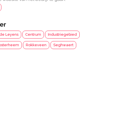
er
de Leyens
Centrum
Industriegebied
osterheem
Rokkeveen
Seghwaert