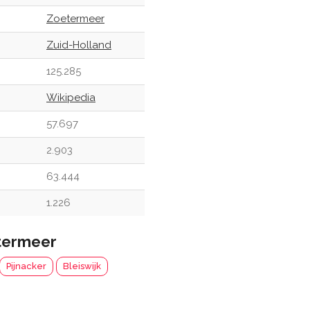
Zoetermeer
Zuid-Holland
125.285
Wikipedia
57.697
2.903
63.444
1.226
termeer
Pijnacker
Bleiswijk