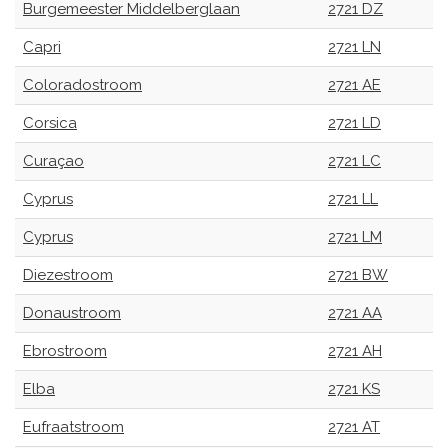
Burgemeester Middelberglaan
2721 DZ
Capri
2721 LN
Coloradostroom
2721 AE
Corsica
2721 LD
Curaçao
2721 LC
Cyprus
2721 LL
Cyprus
2721 LM
Diezestroom
2721 BW
Donaustroom
2721 AA
Ebrostroom
2721 AH
Elba
2721 KS
Eufraatstroom
2721 AT