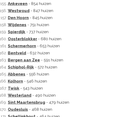
Ankeveen
- 854 huizen
Westwoud
- 847 huizen
Den Hoorn
- 845 huizen
Wijdenes
- 751 huizen
Spierdijk
- 737 huizen
Oosterblokker
- 680 huizen
Schermerhorn
- 653 huizen
Bentveld
- 632 huizen
Bergen aan Zee
- 591 huizen
Schiphol-Rijk
- 572 huizen
Abbenes
- 556 huizen
Kolhorn
- 546 huizen
Twisk
- 543 huizen
Westerland
- 490 huizen
Sint Maartensbrug
- 479 huizen
Oudesluis
- 468 huizen
Schellinkhout
- 464 huizen