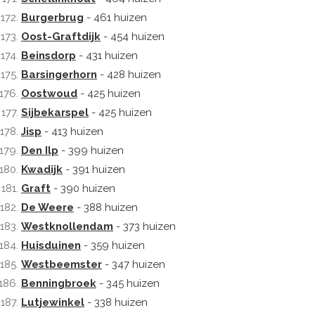
Burgerbrug
- 461 huizen
Oost-Graftdijk
- 454 huizen
Beinsdorp
- 431 huizen
Barsingerhorn
- 428 huizen
Oostwoud
- 425 huizen
Sijbekarspel
- 425 huizen
Jisp
- 413 huizen
Den Ilp
- 399 huizen
Kwadijk
- 391 huizen
Graft
- 390 huizen
De Weere
- 388 huizen
Westknollendam
- 373 huizen
Huisduinen
- 359 huizen
Westbeemster
- 347 huizen
Benningbroek
- 345 huizen
Lutjewinkel
- 338 huizen