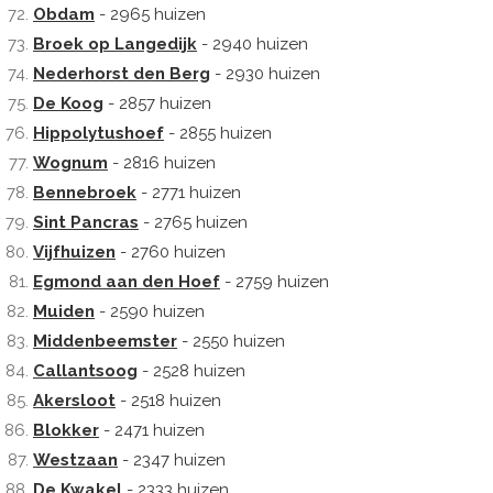
Obdam
- 2965 huizen
Broek op Langedijk
- 2940 huizen
Nederhorst den Berg
- 2930 huizen
De Koog
- 2857 huizen
Hippolytushoef
- 2855 huizen
Wognum
- 2816 huizen
Bennebroek
- 2771 huizen
Sint Pancras
- 2765 huizen
Vijfhuizen
- 2760 huizen
Egmond aan den Hoef
- 2759 huizen
Muiden
- 2590 huizen
Middenbeemster
- 2550 huizen
Callantsoog
- 2528 huizen
Akersloot
- 2518 huizen
Blokker
- 2471 huizen
Westzaan
- 2347 huizen
De Kwakel
- 2333 huizen