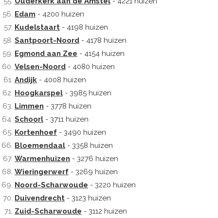
Ouderkerk aan de Amstel
- 4221 huizen
Edam
- 4200 huizen
Kudelstaart
- 4198 huizen
Santpoort-Noord
- 4178 huizen
Egmond aan Zee
- 4154 huizen
Velsen-Noord
- 4080 huizen
Andijk
- 4008 huizen
Hoogkarspel
- 3985 huizen
Limmen
- 3778 huizen
Schoorl
- 3711 huizen
Kortenhoef
- 3490 huizen
Bloemendaal
- 3358 huizen
Warmenhuizen
- 3276 huizen
Wieringerwerf
- 3269 huizen
Noord-Scharwoude
- 3220 huizen
Duivendrecht
- 3123 huizen
Zuid-Scharwoude
- 3112 huizen