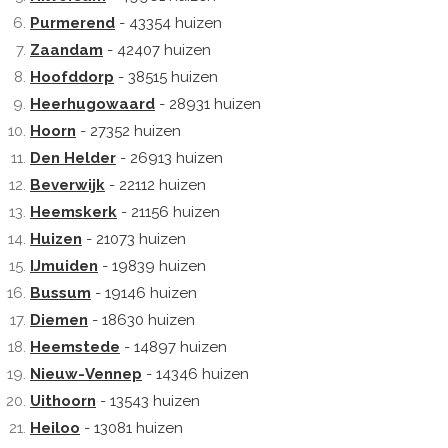
Purmerend
- 43354 huizen
Zaandam
- 42407 huizen
Hoofddorp
- 38515 huizen
Heerhugowaard
- 28931 huizen
Hoorn
- 27352 huizen
Den Helder
- 26913 huizen
Beverwijk
- 22112 huizen
Heemskerk
- 21156 huizen
Huizen
- 21073 huizen
IJmuiden
- 19839 huizen
Bussum
- 19146 huizen
Diemen
- 18630 huizen
Heemstede
- 14897 huizen
Nieuw-Vennep
- 14346 huizen
Uithoorn
- 13543 huizen
Heiloo
- 13081 huizen