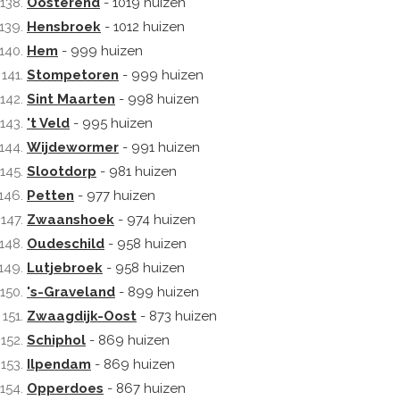
Oosterend
- 1019 huizen
Hensbroek
- 1012 huizen
Hem
- 999 huizen
Stompetoren
- 999 huizen
Sint Maarten
- 998 huizen
't Veld
- 995 huizen
Wijdewormer
- 991 huizen
Slootdorp
- 981 huizen
Petten
- 977 huizen
Zwaanshoek
- 974 huizen
Oudeschild
- 958 huizen
Lutjebroek
- 958 huizen
's-Graveland
- 899 huizen
Zwaagdijk-Oost
- 873 huizen
Schiphol
- 869 huizen
Ilpendam
- 869 huizen
Opperdoes
- 867 huizen