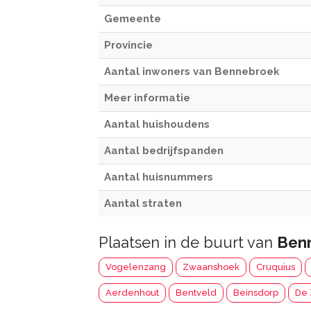
Gemeente
Provincie
Aantal inwoners van Bennebroek
Meer informatie
Aantal huishoudens
Aantal bedrijfspanden
Aantal huisnummers
Aantal straten
Plaatsen in de buurt van
Ben
Vogelenzang
Zwaanshoek
Cruquius
Aerdenhout
Bentveld
Beinsdorp
De 