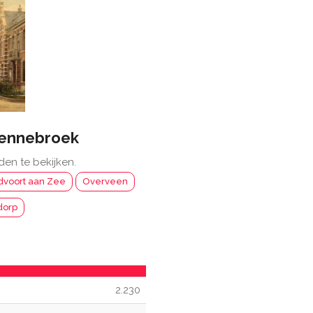
ennebroek
den te bekijken.
voort aan Zee
Overveen
dorp
2.230