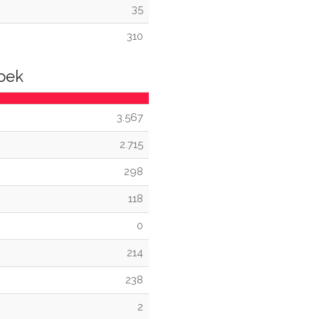
35
310
roek
3.567
2.715
298
118
0
214
238
2