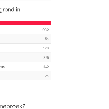
grond in
930
85
120
315
ond
410
25
nnebroek?