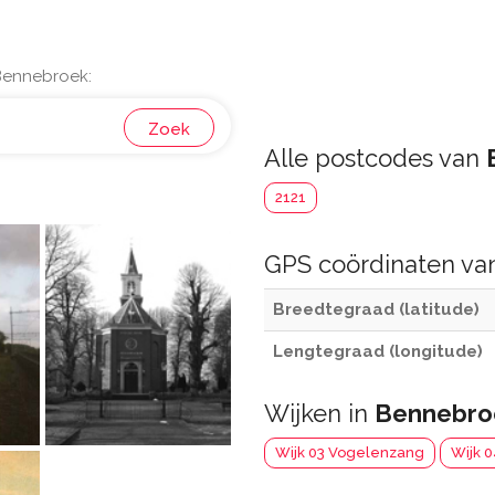
Bennebroek:
Zoek
Alle postcodes van
2121
GPS coördinaten v
Breedtegraad (latitude)
Lengtegraad (longitude)
Wijken in
Bennebro
Wijk 03 Vogelenzang
Wijk 