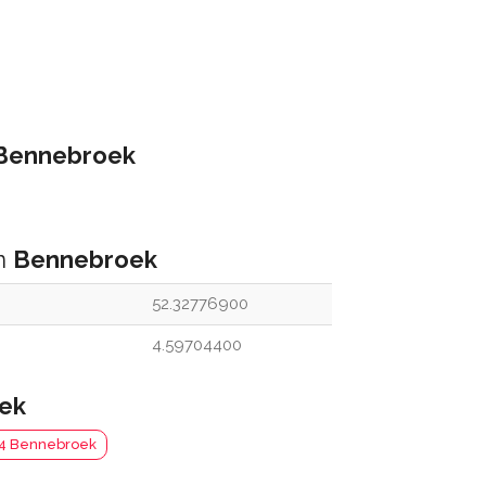
Bennebroek
an
Bennebroek
52.32776900
4.59704400
ek
04 Bennebroek