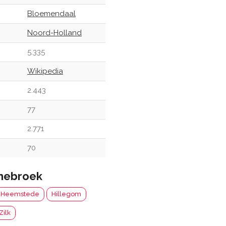
Bloemendaal
Noord-Holland
5.335
Wikipedia
2.443
77
2.771
70
nebroek
Heemstede
Hillegom
Zilk