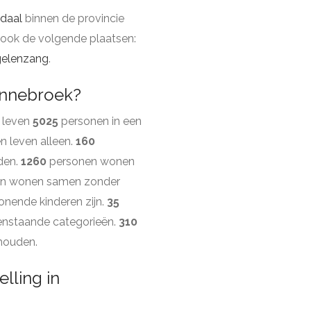
daal
binnen de provincie
 ook de volgende plaatsen:
elenzang
.
ennebroek?
 leven
5025
personen in een
 leven alleen.
160
den.
1260
personen wonen
n wonen samen zonder
nende kinderen zijn.
35
enstaande categorieën.
310
shouden.
lling in