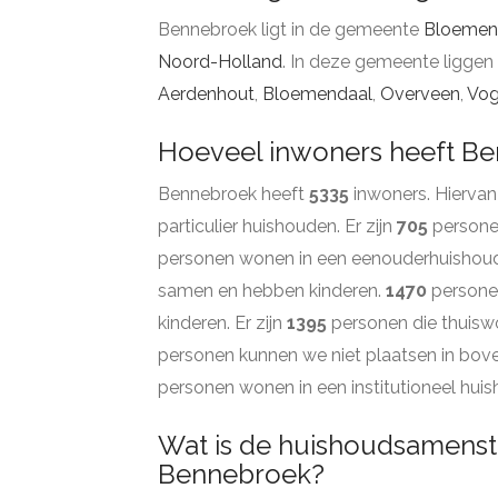
Bennebroek ligt in de gemeente
Bloemen
Noord-Holland
. In deze gemeente liggen
Aerdenhout
,
Bloemendaal
,
Overveen
,
Vog
Hoeveel inwoners heeft B
Bennebroek heeft
5335
inwoners. Hiervan
particulier huishouden. Er zijn
705
personen
personen wonen in een eenouderhuishou
samen en hebben kinderen.
1470
persone
kinderen. Er zijn
1395
personen die thuiswo
personen kunnen we niet plaatsen in bov
personen wonen in een institutioneel hui
Wat is de huishoudsamenste
Bennebroek?