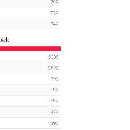
700
790
740
oek
5.335
5.025
705
160
1.260
1.470
1.395