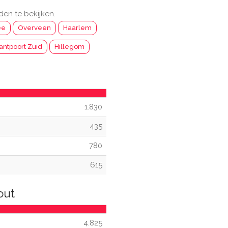
den te bekijken.
ee
Overveen
Haarlem
antpoort Zuid
Hillegom
1.830
435
780
615
out
4.825