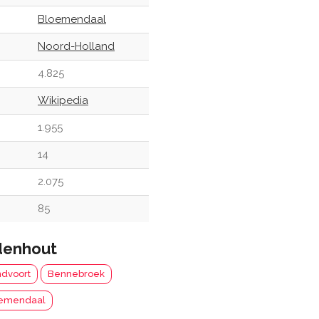
Bloemendaal
Noord-Holland
4.825
Wikipedia
1.955
14
2.075
85
denhout
dvoort
Bennebroek
emendaal