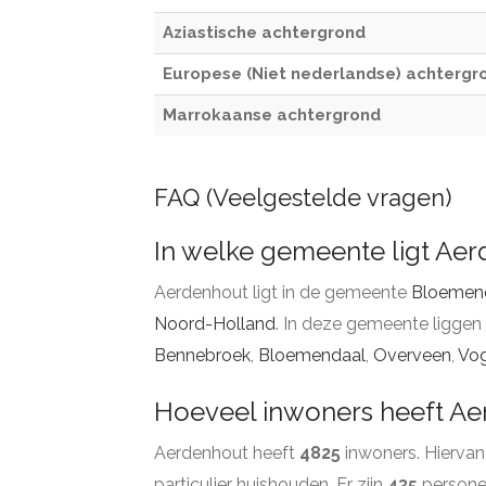
Aziastische achtergrond
Europese (Niet nederlandse) achtergr
Marrokaanse achtergrond
FAQ (Veelgestelde vragen)
In welke gemeente ligt Ae
Aerdenhout ligt in de gemeente
Bloemen
Noord-Holland
. In deze gemeente liggen
Bennebroek
,
Bloemendaal
,
Overveen
,
Vo
Hoeveel inwoners heeft A
Aerdenhout heeft
4825
inwoners. Hiervan
particulier huishouden. Er zijn
435
personen