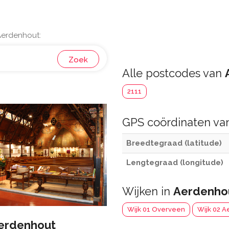
Aerdenhout:
Zoek
Alle postcodes van
2111
GPS coördinaten v
Breedtegraad (latitude)
Lengtegraad (longitude)
Wijken in
Aerdenho
Wijk 01 Overveen
Wijk 02 
erdenhout