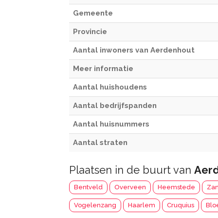
Gemeente
Provincie
Aantal inwoners van Aerdenhout
Meer informatie
Aantal huishoudens
Aantal bedrijfspanden
Aantal huisnummers
Aantal straten
Plaatsen in de buurt van
Aer
Bentveld
Overveen
Heemstede
Zan
Vogelenzang
Haarlem
Cruquius
Blo