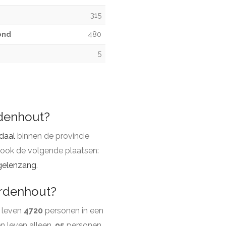
315
ond
480
5
rdenhout?
daal
binnen de provincie
 ook de volgende plaatsen:
gelenzang
.
erdenhout?
 leven
4720
personen in een
 leven alleen.
95
personen