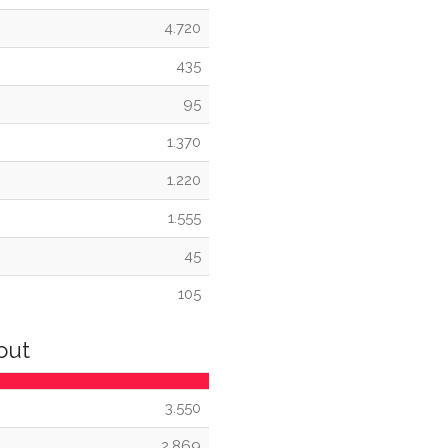
4.720
435
95
1.370
1.220
1.555
45
105
out
3.550
2.869