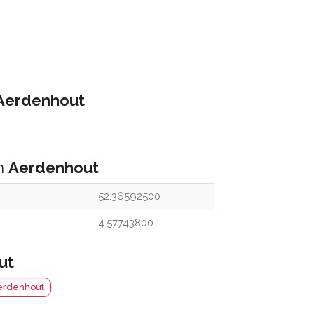
Aerdenhout
an
Aerdenhout
52.36592500
4.57743800
ut
Aerdenhout