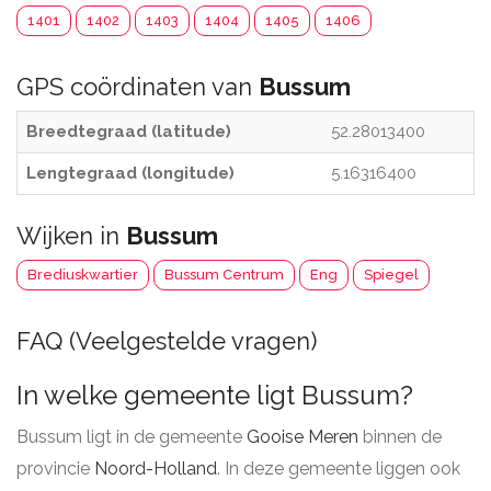
1401
1402
1403
1404
1405
1406
GPS coördinaten van
Bussum
Breedtegraad (latitude)
52.28013400
Lengtegraad (longitude)
5.16316400
Wijken in
Bussum
Brediuskwartier
Bussum Centrum
Eng
Spiegel
FAQ (Veelgestelde vragen)
In welke gemeente ligt Bussum?
Bussum ligt in de gemeente
Gooise Meren
binnen de
provincie
Noord-Holland
. In deze gemeente liggen ook