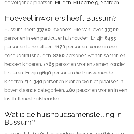
de volgende plaatsen:
Muiden
,
Muiderberg
,
Naarden
.
Hoeveel inwoners heeft Bussum?
Bussum heeft
33780
inwoners. Hiervan leven
33300
personen in een particulier huishouden. Er zijn
6455
personen leven alleen.
1170
personen wonen in een
eenouderhuishouden.
8280
personen wonen samen en
hebben kinderen.
7365
personen wonen samen zonder
kinderen. Er zijn
9690
personen die thuiswonende
kinderen zijn.
340
personen kunnen we niet plaatsen in
bovenstaande categorieën.
480
personen wonen in een
institutioneel huishouden.
Wat is de huishoudsamenstelling in
Bussum?
Bussum telt
15505
huishoudens. Hiervan zijn
6455
een