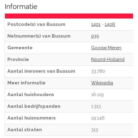
Informatie
Postcode(s) van Bussum
1401
-
1406
Netnummer(s) van Bussum
035
Gemeente
Gooise Meren
Provincie
Noord-Holland
Aantal inwoners van Bussum
33.780
Meer informatie
Wikipedia
Aantal huishoudens
16.119
Aantal bedrijfspanden
1.313
Aantal huisnummers
19.146
Aantal straten
313