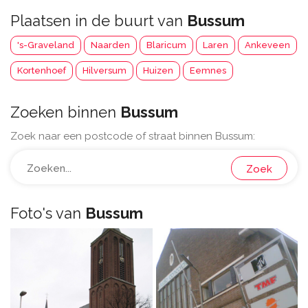
Plaatsen in de buurt van
Bussum
's-Graveland
Naarden
Blaricum
Laren
Ankeveen
Kortenhoef
Hilversum
Huizen
Eemnes
Zoeken binnen
Bussum
Zoek naar een postcode of straat binnen Bussum:
Zoek
Foto's van
Bussum