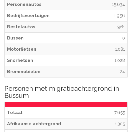
Personenautos
15.634
Bedrijfsvoertuigen
1.956
Bestelautos
961
Bussen
0
Motorfietsen
1.081
Snorfietsen
1.028
Brommobielen
24
Personen met migratieachtergrond in
Bussum
Totaal
7.655
Afrikaanse achtergrond
1.305