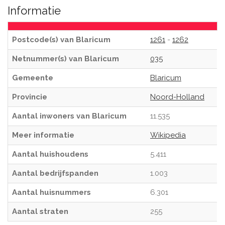
Informatie
Postcode(s) van Blaricum
1261
-
1262
Netnummer(s) van Blaricum
035
Gemeente
Blaricum
Provincie
Noord-Holland
Aantal inwoners van Blaricum
11.535
Meer informatie
Wikipedia
Aantal huishoudens
5.411
Aantal bedrijfspanden
1.003
Aantal huisnummers
6.301
Aantal straten
255