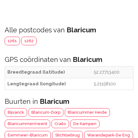
Alle postcodes van
Blaricum
1261
1262
GPS coördinaten van
Blaricum
Breedtegraad (latitude)
52.27713400
Lengtegraad (longitude)
5.21158100
Buurten in
Blaricum
Bijvanck
Blaricum-Dorp
Blaricummer Heide
Blaricummermeent
Crailo
De Kampen
Eemmeer-Blaricum
Stichtsebrug
Warandepark-De Eng