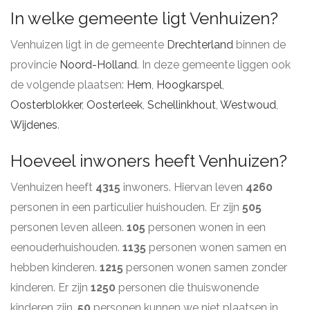
In welke gemeente ligt Venhuizen?
Venhuizen ligt in de gemeente
Drechterland
binnen de
provincie
Noord-Holland
. In deze gemeente liggen ook
de volgende plaatsen:
Hem
,
Hoogkarspel
,
Oosterblokker
,
Oosterleek
,
Schellinkhout
,
Westwoud
,
Wijdenes
.
Hoeveel inwoners heeft Venhuizen?
Venhuizen heeft
4315
inwoners. Hiervan leven
4260
personen in een particulier huishouden. Er zijn
505
personen leven alleen.
105
personen wonen in een
eenouderhuishouden.
1135
personen wonen samen en
hebben kinderen.
1215
personen wonen samen zonder
kinderen. Er zijn
1250
personen die thuiswonende
kinderen zijn.
50
personen kunnen we niet plaatsen in