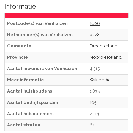
Informatie
Postcode(s) van Venhuizen
1606
Netnummer(s) van Venhuizen
0228
Gemeente
Drechterland
Provincie
Noord-Holland
Aantal inwoners van Venhuizen
4.315
Meer informatie
Wikipedia
Aantal huishoudens
1.835
Aantal bedrijfspanden
105
Aantal huisnummers
2.114
Aantal straten
61