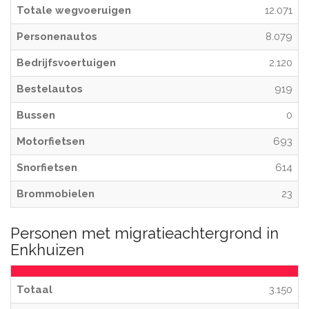
Totale wegvoeruigen
12.071
Personenautos
8.079
Bedrijfsvoertuigen
2.120
Bestelautos
919
Bussen
0
Motorfietsen
693
Snorfietsen
614
Brommobielen
23
Personen met migratieachtergrond in
Enkhuizen
Totaal
3.150