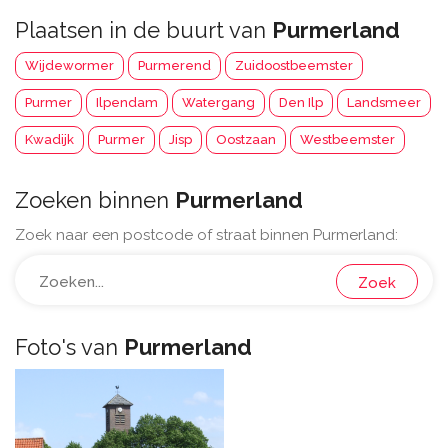
Plaatsen in de buurt van
Purmerland
Wijdewormer
Purmerend
Zuidoostbeemster
Purmer
Ilpendam
Watergang
Den Ilp
Landsmeer
Kwadijk
Purmer
Jisp
Oostzaan
Westbeemster
Zoeken binnen
Purmerland
Zoek naar een postcode of straat binnen Purmerland:
Zoek
Foto's van
Purmerland