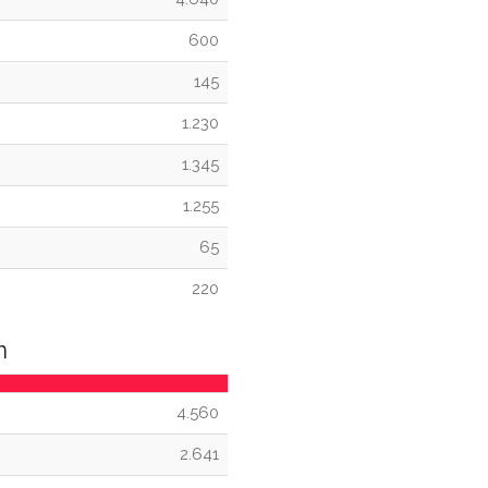
600
145
1.230
1.345
1.255
65
220
n
4.560
2.641