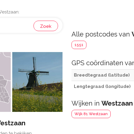
Westzaan:
Zoek
Alle postcodes van
1551
GPS coördinaten v
Breedtegraad (latitude)
Lengtegraad (longitude)
Wijken in
Westzaan
Wijk 81 Westzaan
estzaan
den te bekijken.