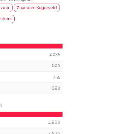
veer
Zaandam Kogerveld
skerk
2.035
600
755
680
n
4.860
4.640