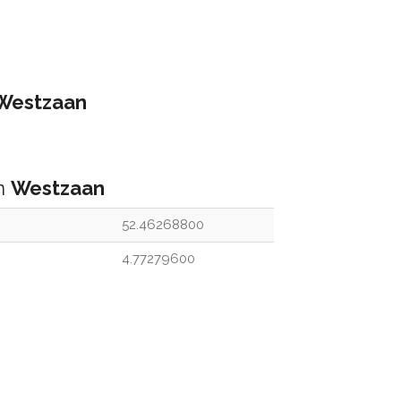
Westzaan
an
Westzaan
52.46268800
4.77279600