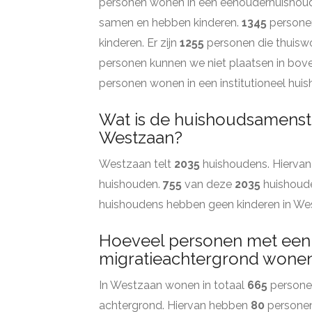
personen wonen in een eenouderhuishou
samen en hebben kinderen.
1345
persone
kinderen. Er zijn
1255
personen die thuiswo
personen kunnen we niet plaatsen in bov
personen wonen in een institutioneel hui
Wat is de huishoudsamenste
Westzaan?
Westzaan telt
2035
huishoudens. Hiervan
huishouden.
755
van deze
2035
huishoud
huishoudens hebben geen kinderen in We
Hoeveel personen met een
migratieachtergrond wonen
In Westzaan wonen in totaal
665
persone
achtergrond. Hiervan hebben
80
personen