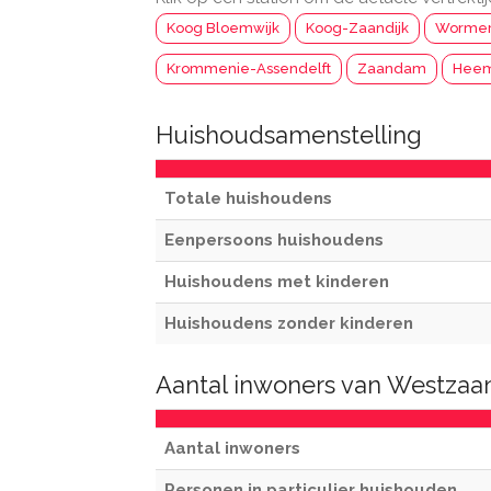
Koog Bloemwijk
Koog-Zaandijk
Wormer
Krommenie-Assendelft
Zaandam
Heem
Huishoudsamenstelling
Totale huishoudens
Eenpersoons huishoudens
Huishoudens met kinderen
Huishoudens zonder kinderen
Aantal inwoners van Westzaa
Aantal inwoners
Personen in particulier huishouden