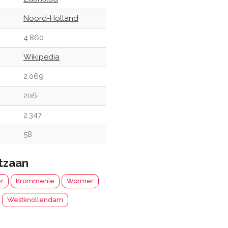
Noord-Holland
4.860
Wikipedia
2.069
206
2.347
58
tzaan
r
Krommenie
Wormer
Westknollendam