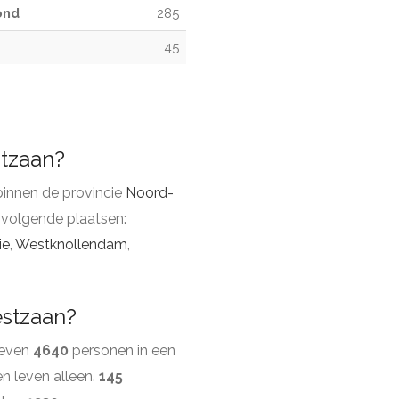
ond
285
45
stzaan?
innen de provincie
Noord-
 volgende plaatsen:
ie
,
Westknollendam
,
estzaan?
leven
4640
personen in een
n leven alleen.
145