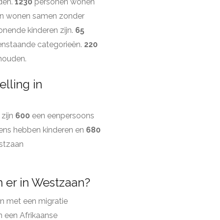
den.
1230
personen wonen
n wonen samen zonder
nende kinderen zijn.
65
enstaande categorieën.
220
shouden.
lling in
 zijn
600
een eenpersoons
ens hebben kinderen en
680
stzaan
 er in Westzaan?
n met een migratie
 een Afrikaanse