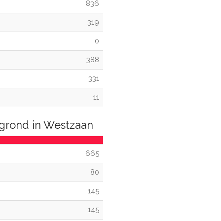
836
319
0
388
331
11
grond in Westzaan
665
80
145
145