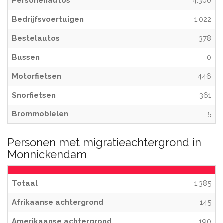
Personenautos
4.300
Bedrijfsvoertuigen
1.022
Bestelautos
378
Bussen
0
Motorfietsen
446
Snorfietsen
361
Brommobielen
5
Personen met migratieachtergrond in
Monnickendam
Totaal
1.385
Afrikaanse achtergrond
145
Amerikaanse achtergrond
190