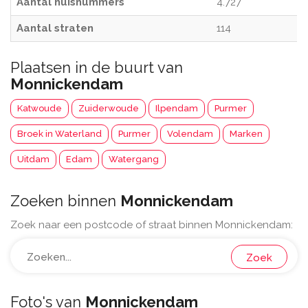
Aantal huisnummers
4.727
Aantal straten
114
Plaatsen in de buurt van
Monnickendam
Katwoude
Zuiderwoude
Ilpendam
Purmer
Broek in Waterland
Purmer
Volendam
Marken
Uitdam
Edam
Watergang
Zoeken binnen
Monnickendam
Zoek naar een postcode of straat binnen Monnickendam:
Zoek
Foto's van
Monnickendam