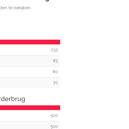
den te bekijken.
235
85
80
70
rderbrug
500
500