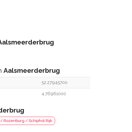
Aalsmeerderbrug
an
Aalsmeerderbrug
52.27945700
4.76961000
derbrug
Rozenburg / Schiphol Rijk