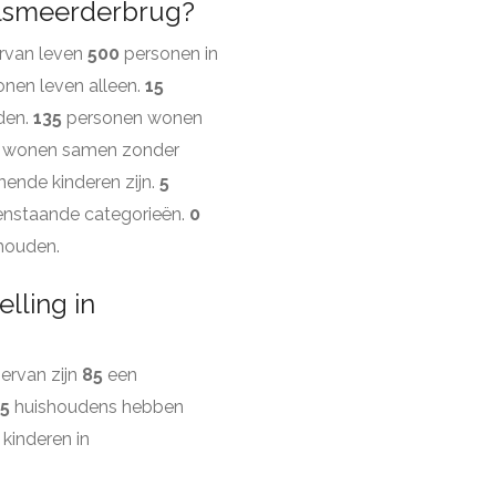
alsmeerderbrug?
ervan leven
500
personen in
nen leven alleen.
15
den.
135
personen wonen
 wonen samen zonder
ende kinderen zijn.
5
enstaande categorieën.
0
shouden.
lling in
ervan zijn
85
een
5
huishoudens hebben
kinderen in