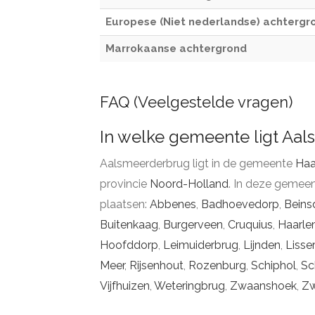
Europese (Niet nederlandse) achtergr
Marrokaanse achtergrond
FAQ (Veelgestelde vragen)
In welke gemeente ligt Aa
Aalsmeerderbrug ligt in de gemeente
Haa
provincie
Noord-Holland
. In deze gemee
plaatsen:
Abbenes
,
Badhoevedorp
,
Beins
Buitenkaag
,
Burgerveen
,
Cruquius
,
Haarle
Hoofddorp
,
Leimuiderbrug
,
Lijnden
,
Lisse
Meer
,
Rijsenhout
,
Rozenburg
,
Schiphol
,
Sc
Vijfhuizen
,
Weteringbrug
,
Zwaanshoek
,
Zw