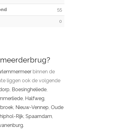
ond
55
0
lsmeerderbrug?
rlemmermeer
binnen de
nte liggen ook de volgende
dorp
,
Boesingheliede
,
mmerliede
,
Halfweg
,
rbroek
,
Nieuw-Vennep
,
Oude
hiphol-Rijk
,
Spaarndam
,
anenburg
.