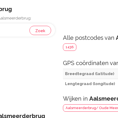
brug
Aalsmeerderbrug:
Zoek
Alle postcodes van
1436
GPS coördinaten v
Breedtegraad (latitude)
Lengtegraad (longitude)
Wijken in
Aalsmeer
Aalsmeerderbrug/ Oude Meer/ 
alsmeerderbrug