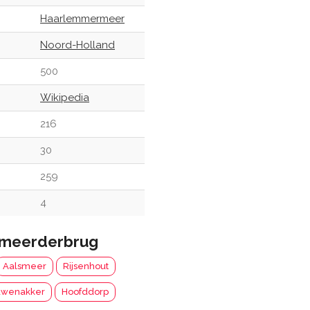
Haarlemmermeer
Noord-Holland
500
Wikipedia
216
30
259
4
smeerderbrug
Aalsmeer
Rijsenhout
uwenakker
Hoofddorp