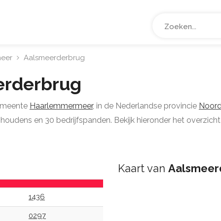
eer
Aalsmeerderbrug
erderbrug
gemeente
Haarlemmermeer
, in de Nederlandse provincie
Noord
oudens en 30 bedrijfspanden. Bekijk hieronder het overzicht 
Kaart van
Aalsmeer
1436
0297