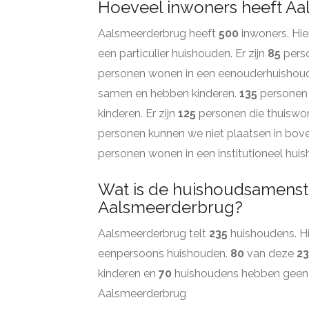
Hoeveel inwoners heeft A
Aalsmeerderbrug heeft
500
inwoners. Hi
een particulier huishouden. Er zijn
85
perso
personen wonen in een eenouderhuishou
samen en hebben kinderen.
135
personen
kinderen. Er zijn
125
personen die thuiswon
personen kunnen we niet plaatsen in bov
personen wonen in een institutioneel hui
Wat is de huishoudsamenste
Aalsmeerderbrug?
Aalsmeerderbrug telt
235
huishoudens. Hi
eenpersoons huishouden.
80
van deze
23
kinderen en
70
huishoudens hebben geen 
Aalsmeerderbrug