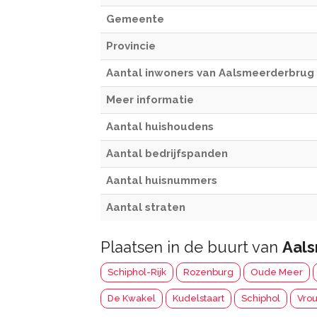
Gemeente
Provincie
Aantal inwoners van Aalsmeerderbrug
Meer informatie
Aantal huishoudens
Aantal bedrijfspanden
Aantal huisnummers
Aantal straten
Plaatsen in de buurt van
Aal
Schiphol-Rijk
Rozenburg
Oude Meer
De Kwakel
Kudelstaart
Schiphol
Vro