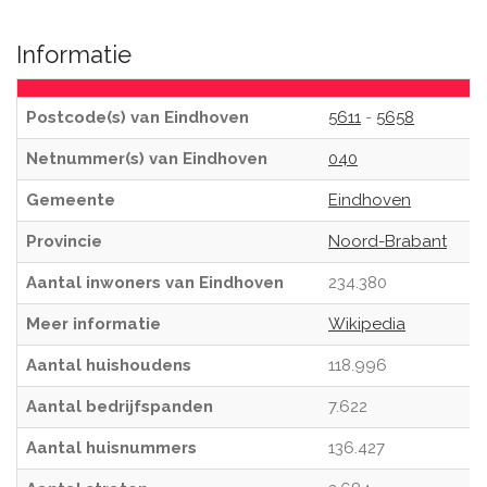
Informatie
Postcode(s) van Eindhoven
5611
-
5658
Netnummer(s) van Eindhoven
040
Gemeente
Eindhoven
Provincie
Noord-Brabant
Aantal inwoners van Eindhoven
234.380
Meer informatie
Wikipedia
Aantal huishoudens
118.996
Aantal bedrijfspanden
7.622
Aantal huisnummers
136.427