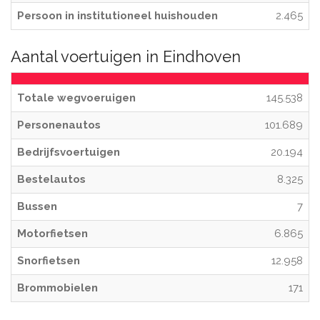
Persoon in institutioneel huishouden
2.465
Aantal voertuigen in Eindhoven
Totale wegvoeruigen
145.538
Personenautos
101.689
Bedrijfsvoertuigen
20.194
Bestelautos
8.325
Bussen
7
Motorfietsen
6.865
Snorfietsen
12.958
Brommobielen
171