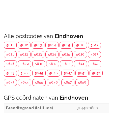
Alle postcodes van
Eindhoven
5611
5612
5613
5614
5615
5616
5617
5621
5622
5623
5624
5625
5626
5627
5628
5629
5631
5632
5633
5641
5642
5643
5644
5645
5646
5647
5651
5652
5653
5654
5655
5656
5657
5658
GPS coördinaten van
Eindhoven
Breedtegraad (latitude)
51.44201800