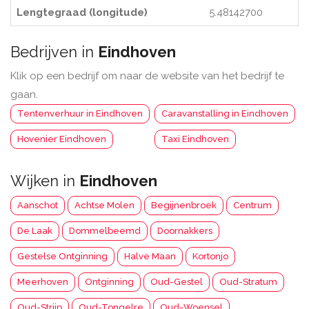
Lengtegraad (longitude)
5.48142700
Bedrijven in
Eindhoven
Klik op een bedrijf om naar de website van het bedrijf te
gaan.
Tentenverhuur in Eindhoven
Caravanstalling in Eindhoven
Hovenier Eindhoven
Taxi Eindhoven
Wijken in
Eindhoven
Aanschot
Achtse Molen
Begijnenbroek
Centrum
De Laak
Dommelbeemd
Doornakkers
Gestelse Ontginning
Halve Maan
Kortonjo
Meerhoven
Ontginning
Oud-Gestel
Oud-Stratum
Oud-Strijp
Oud-Tongelre
Oud-Woensel