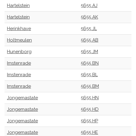
Hartelstein
5655 AJ
Hartelstein
5655 AK
Herinkhave
5655 JL
Holtmeulen
5655 AB
Hunenborg
5655 JM
Imstenrade
5655 BN
Imstenrade
5655 BL
Imstenrade
5655 BM
Jongemastate
5655 HN
Jongemastate
5655 HD
Jongemastate
5655 HP
Jongemastate
5655 HE