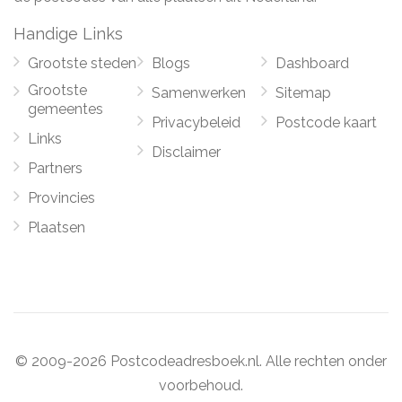
Handige Links
Grootste steden
Blogs
Dashboard
Grootste
Samenwerken
Sitemap
gemeentes
Privacybeleid
Postcode kaart
Links
Disclaimer
Partners
Provincies
Plaatsen
© 2009-2026 Postcodeadresboek.nl. Alle rechten onder
voorbehoud.