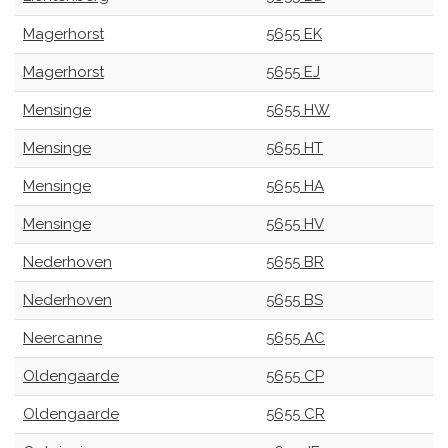
Magerhorst
5655 EK
Magerhorst
5655 EJ
Mensinge
5655 HW
Mensinge
5655 HT
Mensinge
5655 HA
Mensinge
5655 HV
Nederhoven
5655 BR
Nederhoven
5655 BS
Neercanne
5655 AC
Oldengaarde
5655 CP
Oldengaarde
5655 CR