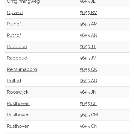
Ontginningweg
5655 JE
Opveld
5655 BV
Puthof
5655 AM
Puthof
5655 AN
Radboud
5655 JT
Radboud
5655 JV
Rensumaborg
5655 CK
Roffart
5655 AD
Rooswijck
5655 JN
Rusthoven
5655 CL
Rusthoven
5655 CM
Rusthoven
5655 CN