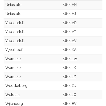
Uniastate
5655 HH
Uniastate
5655 HJ
Vaeshartelt
5655 AR
Vaeshartelt
5655 AT
Vaeshartelt
5655 AV
Vijverhoef
5655 KA
Warmelo
5655 JW
Warmelo
5655 JX
Warmelo
5655 JZ
Wedderborg
5655 CJ
Weldam
5655 JG
Wijenburg
5655 EV