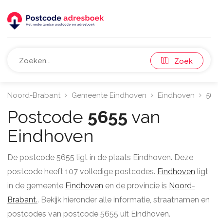
Zoek
Noord-Brabant
Gemeente Eindhoven
Eindhoven
565
Postcode
5655
van
Eindhoven
De postcode 5655 ligt in de plaats Eindhoven. Deze
postcode heeft 107 volledige postcodes.
Eindhoven
ligt
in de gemeente
Eindhoven
en de provincie is
Noord-
Brabant.
. Bekijk hieronder alle informatie, straatnamen en
postcodes van postcode 5655 uit Eindhoven.