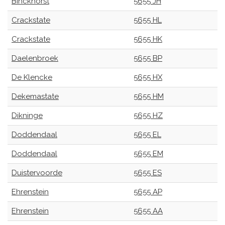
Binckhorst
5655 JH
Crackstate
5655 HL
Crackstate
5655 HK
Daelenbroek
5655 BP
De Klencke
5655 HX
Dekemastate
5655 HM
Dikninge
5655 HZ
Doddendaal
5655 EL
Doddendaal
5655 EM
Duistervoorde
5655 ES
Ehrenstein
5655 AP
Ehrenstein
5655 AA