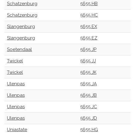
Schatzenburg
5655 HB
Schatzenburg
5655 HC
Slangenburg
5655 EX
Slangenburg
5655 EZ
Soetendaal
5655 JP
Twickel
5655 JJ
Twickel
5655 JK
Ulenpas
5655 JA
Ulenpas
5655 JB
Ulenpas
5655 JC
Ulenpas
5655 JD
Uniastate
5655 HG