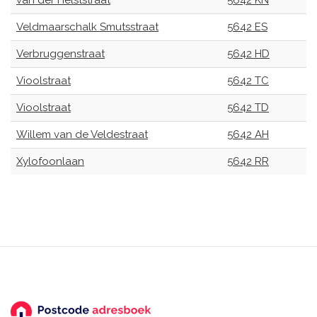
van der Helststraat
5642 KN
Veldmaarschalk Smutsstraat
5642 ES
Verbruggenstraat
5642 HD
Vioolstraat
5642 TC
Vioolstraat
5642 TD
Willem van de Veldestraat
5642 AH
Xylofoonlaan
5642 RR