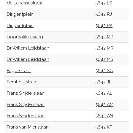
de Lairessestraat
5642 LS
Dirigentplein
5642 RJ
Dirigentplein
5642 RK
Doornakkersweg
5642 MP
Dr Willem Leijdslaan
5642 MR
Dr Willem Leijdslaan
5642 MS
Fagotstraat
5642 SG
Fernhoutstraat
5642 JL
Frans Snijderslaan
5642 AL
Frans Snijderslaan
5642 AM
Frans Snijderslaan
5642 AN
Frans van Mierislaan
5642 KP