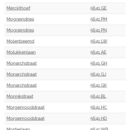
Merckthoef
5641 GE
Moggendries
5641 PM
Moggendries
5641 PN
Molenbeemd
5641 LW
Molukkenlaan
5641 AE
Monarchstraat
5641 GH
Monarchstraat
5641 GJ
Monarchstraat
5641 GK
Monnikstraat
5641 BL
Morgenroodstraat
5641 HC
Morgenroodstraat
5641 HD
Mortierlaan
5641 WB