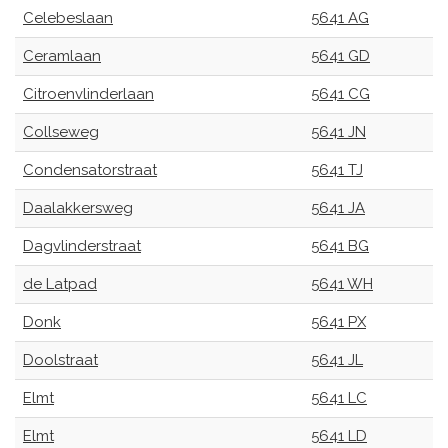
Celebeslaan
5641 AG
Ceramlaan
5641 GD
Citroenvlinderlaan
5641 CG
Collseweg
5641 JN
Condensatorstraat
5641 TJ
Daalakkersweg
5641 JA
Dagvlinderstraat
5641 BG
de Latpad
5641 WH
Donk
5641 PX
Doolstraat
5641 JL
Elmt
5641 LC
Elmt
5641 LD