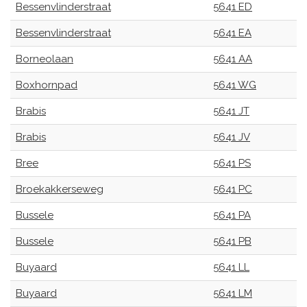
Bessenvlinderstraat
5641 ED
Bessenvlinderstraat
5641 EA
Borneolaan
5641 AA
Boxhornpad
5641 WG
Brabis
5641 JT
Brabis
5641 JV
Bree
5641 PS
Broekakkerseweg
5641 PC
Bussele
5641 PA
Bussele
5641 PB
Buyaard
5641 LL
Buyaard
5641 LM