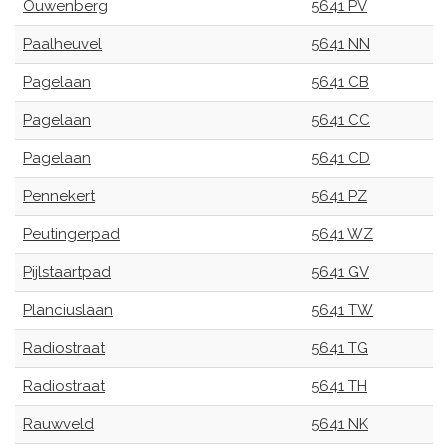
Ouwenberg
5641 PV
Paalheuvel
5641 NN
Pagelaan
5641 CB
Pagelaan
5641 CC
Pagelaan
5641 CD
Pennekert
5641 PZ
Peutingerpad
5641 WZ
Pijlstaartpad
5641 GV
Planciuslaan
5641 TW
Radiostraat
5641 TG
Radiostraat
5641 TH
Rauwveld
5641 NK