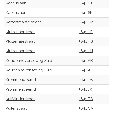
Kaeriuslaan
5641 SJ
Kaeriuslaan
5641 SK
Keizersmantelstraat
5641 BM
Kluizenaarstraat
5641 HE
Kluizenaarstraat
5641 HG
Kluizenaarstraat
5641 HH
Koudenhovenseweg Zuid
5641 AB
Koudenhovenseweg Zuid
5641 AC
Krommenbeemd
5641 JW
Krommenbeemd
5641 JX
Kuifvlinderstraat
5641 BS
Kuilenstraat
5641 CA