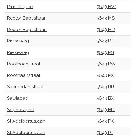
Prunellapad
5643 BW
Rector Baptistlaan
5643 MS
Rector Baptistlaan
5643 MR
Rielseweg
5643 PE
Rielseweg
5643 PG
Roothaanstraat
5643 PW
Roothaanstraat
5643 PX
Saenredamstraat
5643 RR
Salviapad
5643 BX
Sophorapad
5643 BD
St Adelbertuslaan
5643 PK
St Adelbertuslaan
5643 PL