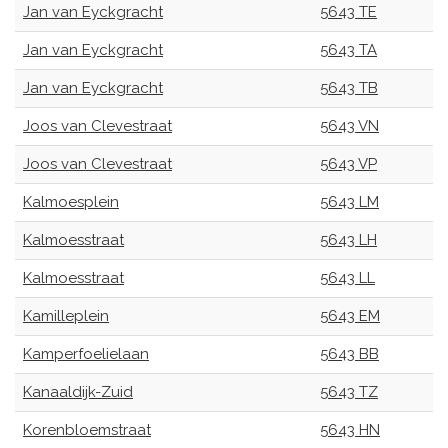
Jan van Eyckgracht
5643 TE
Jan van Eyckgracht
5643 TA
Jan van Eyckgracht
5643 TB
Joos van Clevestraat
5643 VN
Joos van Clevestraat
5643 VP
Kalmoesplein
5643 LM
Kalmoesstraat
5643 LH
Kalmoesstraat
5643 LL
Kamilleplein
5643 EM
Kamperfoelielaan
5643 BB
Kanaaldijk-Zuid
5643 TZ
Korenbloemstraat
5643 HN