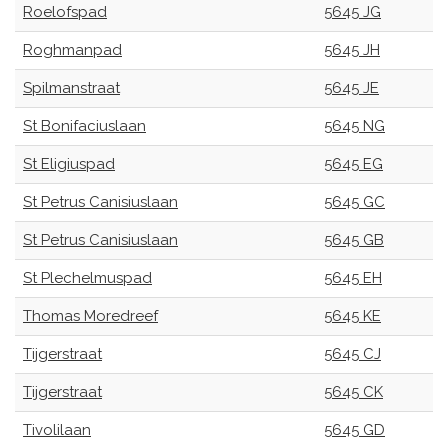
Roelofspad
5645 JG
Roghmanpad
5645 JH
Spilmanstraat
5645 JE
St Bonifaciuslaan
5645 NG
St Eligiuspad
5645 EG
St Petrus Canisiuslaan
5645 GC
St Petrus Canisiuslaan
5645 GB
St Plechelmuspad
5645 EH
Thomas Moredreef
5645 KE
Tijgerstraat
5645 CJ
Tijgerstraat
5645 CK
Tivolilaan
5645 GD