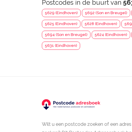
Postcodes in de buurt van
56
5629 (Eindhoven)
5692 (Son en Breugel)
5625 (Eindhoven)
5628 (Eindhoven)
569
5694 (Son en Breugel)
5624 (Eindhoven)
5631 (Eindhoven)
Wilt u een postcode zoeken of een adres