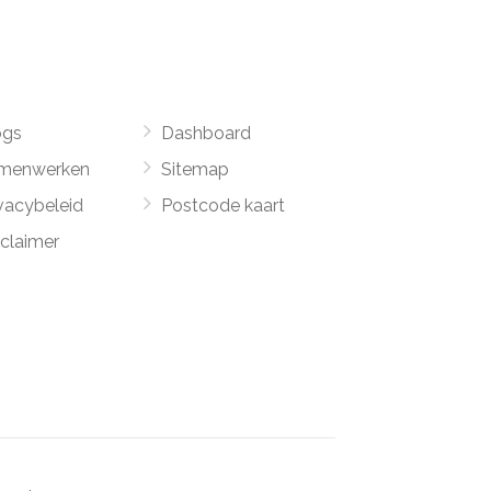
ogs
Dashboard
menwerken
Sitemap
vacybeleid
Postcode kaart
sclaimer