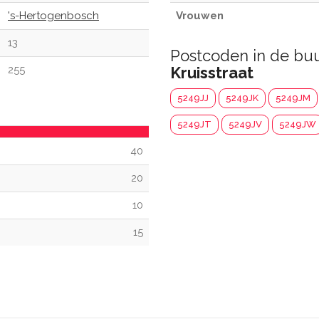
's-Hertogenbosch
Vrouwen
13
Postcoden in de bu
255
Kruisstraat
5249JJ
5249JK
5249JM
5249JT
5249JV
5249JW
40
20
10
15