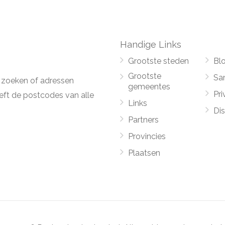
Handige Links
Grootste steden
Bl
Grootste
Sa
 zoeken of adressen
gemeentes
Pri
ft de postcodes van alle
Links
Di
Partners
Provincies
Plaatsen