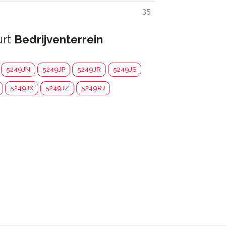
35
urt
Bedrijventerrein
5249JN
5249JP
5249JR
5249JS
5249JX
5249JZ
5249RJ