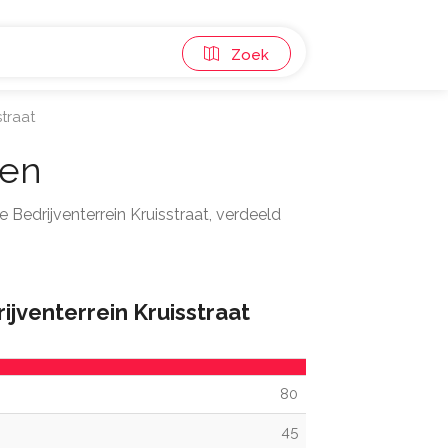
Zoek
straat
len
 Bedrijventerrein Kruisstraat, verdeeld
ijventerrein Kruisstraat
80
45