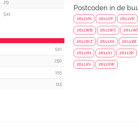
29
Postcoden in de bu
541
2611VN
2611VP
2611VR
2611WB
2611WC
2611W
2611WZ
2611XA
2611XB
510
2611XH
2611XJ
2611XK
250
2611XV
2611XW
155
115