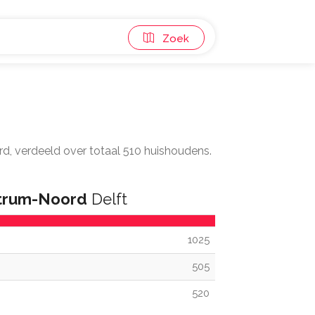
Zoek
ord, verdeeld over totaal 510 huishoudens.
trum-Noord
Delft
1025
505
520