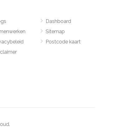
ogs
Dashboard
menwerken
Sitemap
vacybeleid
Postcode kaart
sclaimer
oud.