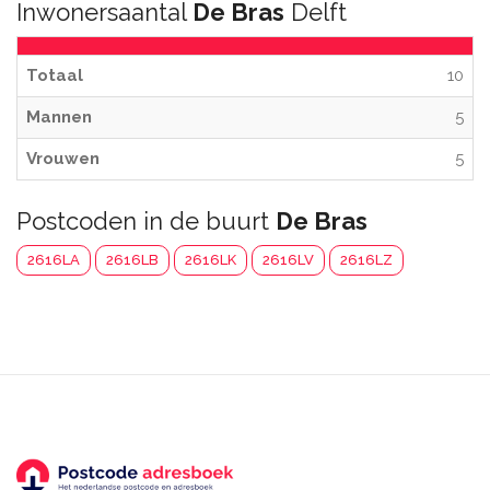
Inwonersaantal
De Bras
Delft
Totaal
10
Mannen
5
Vrouwen
5
Postcoden in de buurt
De Bras
2616LA
2616LB
2616LK
2616LV
2616LZ