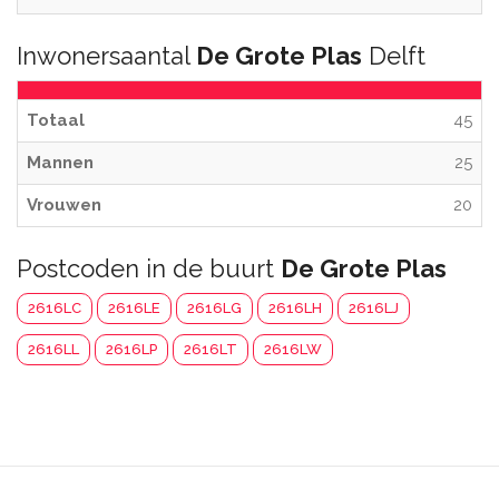
Inwonersaantal
De Grote Plas
Delft
Totaal
45
Mannen
25
Vrouwen
20
Postcoden in de buurt
De Grote Plas
2616LC
2616LE
2616LG
2616LH
2616LJ
2616LL
2616LP
2616LT
2616LW