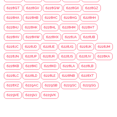
6228GT
6228GV
6228GW
6228GX
6228GZ
6228HA
6228HB
6228HC
6228HG
6228HH
6228HJ
6228HK
6228HL
6228HM
6228HT
6228HV
6228HW
6228HX
6228JA
6228JB
6228JC
6228JD
6228JE
6228JG
6228JK
6228JM
6228JN
6228JP
6228JR
6228JS
6228JV
6228KA
6228KB
6228KC
6228KD
6228LA
6228LB
6228LC
6228LD
6228LE
6228NB
6228XT
6228XZ
6229AC
6229SB
6229SC
6229SG
6229VE
6229VJ
6229VK