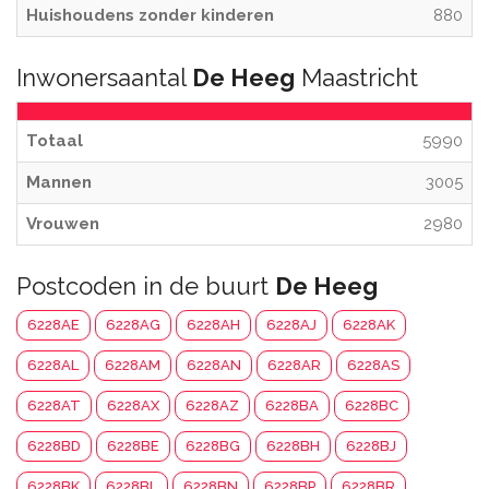
Huishoudens zonder kinderen
880
Inwonersaantal
De Heeg
Maastricht
Totaal
5990
Mannen
3005
Vrouwen
2980
Postcoden in de buurt
De Heeg
6228AE
6228AG
6228AH
6228AJ
6228AK
6228AL
6228AM
6228AN
6228AR
6228AS
6228AT
6228AX
6228AZ
6228BA
6228BC
6228BD
6228BE
6228BG
6228BH
6228BJ
6228BK
6228BL
6228BN
6228BP
6228BR