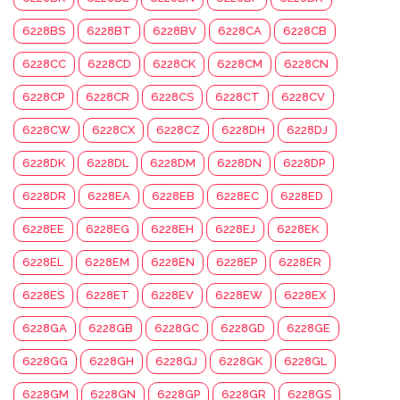
6228BS
6228BT
6228BV
6228CA
6228CB
6228CC
6228CD
6228CK
6228CM
6228CN
6228CP
6228CR
6228CS
6228CT
6228CV
6228CW
6228CX
6228CZ
6228DH
6228DJ
6228DK
6228DL
6228DM
6228DN
6228DP
6228DR
6228EA
6228EB
6228EC
6228ED
6228EE
6228EG
6228EH
6228EJ
6228EK
6228EL
6228EM
6228EN
6228EP
6228ER
6228ES
6228ET
6228EV
6228EW
6228EX
6228GA
6228GB
6228GC
6228GD
6228GE
6228GG
6228GH
6228GJ
6228GK
6228GL
6228GM
6228GN
6228GP
6228GR
6228GS