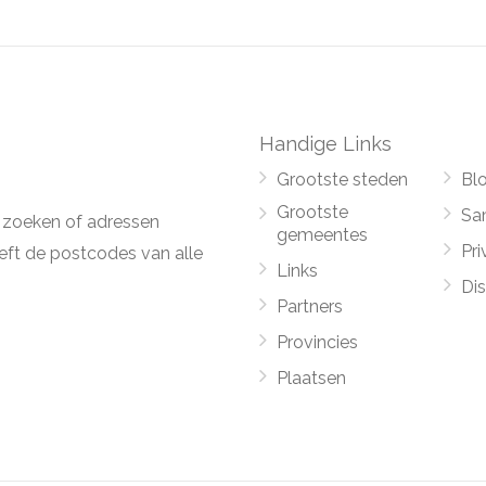
Handige Links
Grootste steden
Bl
Grootste
Sa
 zoeken of adressen
gemeentes
Pri
ft de postcodes van alle
Links
Di
Partners
Provincies
Plaatsen