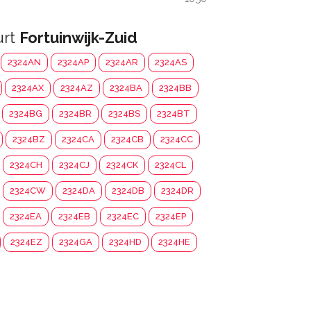
urt
Fortuinwijk-Zuid
2324AN
2324AP
2324AR
2324AS
2324AX
2324AZ
2324BA
2324BB
2324BG
2324BR
2324BS
2324BT
2324BZ
2324CA
2324CB
2324CC
2324CH
2324CJ
2324CK
2324CL
2324CW
2324DA
2324DB
2324DR
2324EA
2324EB
2324EC
2324EP
2324EZ
2324GA
2324HD
2324HE