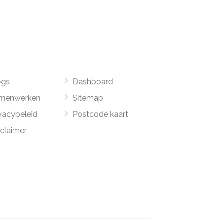
ogs
Dashboard
menwerken
Sitemap
vacybeleid
Postcode kaart
sclaimer