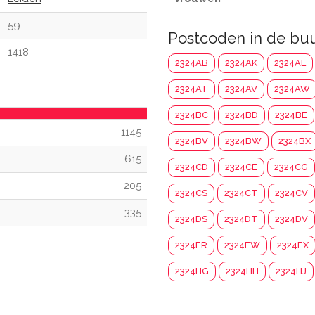
59
Postcoden in de bu
1418
2324AB
2324AK
2324AL
2324AT
2324AV
2324AW
2324BC
2324BD
2324BE
1145
2324BV
2324BW
2324BX
615
2324CD
2324CE
2324CG
205
2324CS
2324CT
2324CV
335
2324DS
2324DT
2324DV
2324ER
2324EW
2324EX
2324HG
2324HH
2324HJ