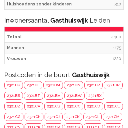
Huishoudens zonder kinderen
310
Inwonersaantal
Gasthuiswijk
Leiden
Totaal
2400
Mannen
1175
Vrouwen
1220
Postcoden in de buurt
Gasthuiswijk
2321BK
2321BL
2321BM
2321BN
2321BP
2321BR
2321BS
2321BT
2321BV
2321BW
2321BX
2321BZ
2321CA
2321CB
2321CC
2321CD
2321CE
2321CG
2321CH
2321CJ
2321CK
2321CL
2321CM
2321CN
2321CP
2321CR
2321CS
2321CT
2321CV