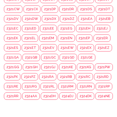
2321CW
2321CX
2321DP
2321DR
2321DS
2321DT
2321DV
2321DW
2321DX
2321DZ
2321EA
2321EB
2321EC
2321ED
2321EE
2321EG
2321EH
2321EJ
2321EK
2321EL
2321EM
2321EN
2321EP
2321ER
2321ES
2321ET
2321EV
2321EW
2321EX
2321EZ
2321GA
2321GB
2321GC
2321GD
2321GE
2321GG
2321GH
2321GJ
2321KE
2321KG
2321PW
2321PX
2321PZ
2321RA
2321RB
2321RC
2321RD
2321RE
2321RG
2321RL
2321RM
2321RN
2321RP
2321RR
2324AA
2324DH
2324DJ
2324DK
2324NE