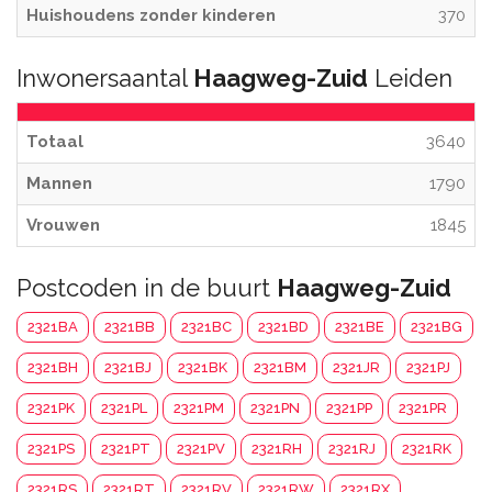
Huishoudens zonder kinderen
370
Inwonersaantal
Haagweg-Zuid
Leiden
Totaal
3640
Mannen
1790
Vrouwen
1845
Postcoden in de buurt
Haagweg-Zuid
2321BA
2321BB
2321BC
2321BD
2321BE
2321BG
2321BH
2321BJ
2321BK
2321BM
2321JR
2321PJ
2321PK
2321PL
2321PM
2321PN
2321PP
2321PR
2321PS
2321PT
2321PV
2321RH
2321RJ
2321RK
2321RS
2321RT
2321RV
2321RW
2321RX