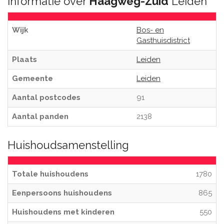
Informatie over
Haagweg-Zuid
Leiden
Wijk
Bos- en
Gasthuisdistrict
Plaats
Leiden
Gemeente
Leiden
Aantal postcodes
91
Aantal panden
2138
Huishoudsamenstelling
Totale huishoudens
1780
Eenpersoons huishoudens
865
Huishoudens met kinderen
550