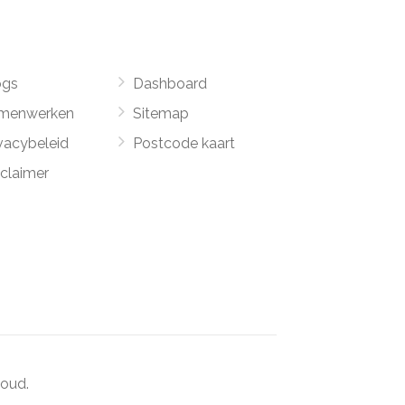
ogs
Dashboard
menwerken
Sitemap
vacybeleid
Postcode kaart
sclaimer
oud.