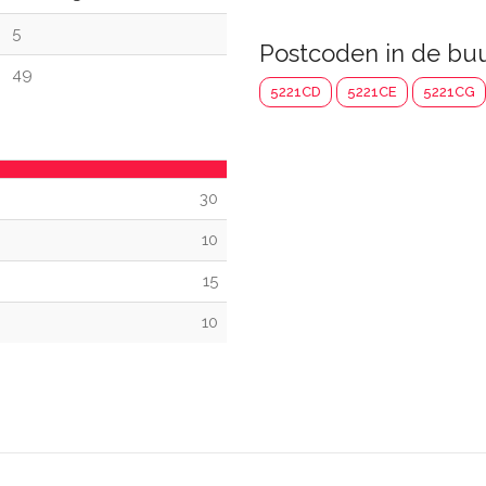
5
Postcoden in de bu
49
5221CD
5221CE
5221CG
30
10
15
10