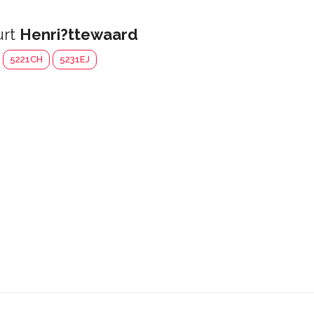
urt
Henri?ttewaard
5221CH
5231EJ