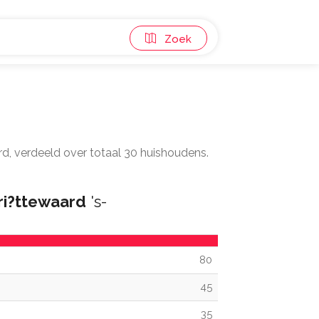
Zoek
rd, verdeeld over totaal 30 huishoudens.
ri?ttewaard
's-
80
45
35