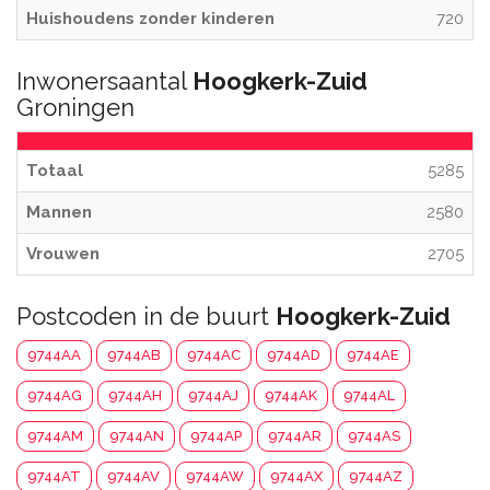
Huishoudens zonder kinderen
720
Inwonersaantal
Hoogkerk-Zuid
Groningen
Totaal
5285
Mannen
2580
Vrouwen
2705
Postcoden in de buurt
Hoogkerk-Zuid
9744AA
9744AB
9744AC
9744AD
9744AE
9744AG
9744AH
9744AJ
9744AK
9744AL
9744AM
9744AN
9744AP
9744AR
9744AS
9744AT
9744AV
9744AW
9744AX
9744AZ