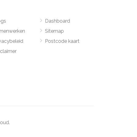
ogs
Dashboard
menwerken
Sitemap
vacybeleid
Postcode kaart
sclaimer
oud.