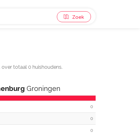
Zoek
d over totaal 0 huishoudens.
nenburg
Groningen
0
0
0