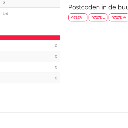
3
Postcoden in de bu
59
9727AT
9727DL
9727DW
0
0
0
0