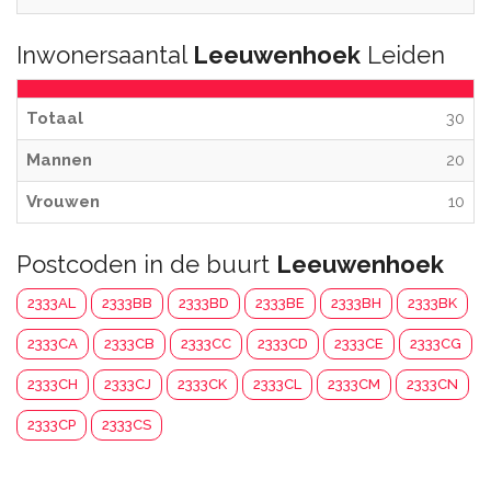
Inwonersaantal
Leeuwenhoek
Leiden
Totaal
30
Mannen
20
Vrouwen
10
Postcoden in de buurt
Leeuwenhoek
2333AL
2333BB
2333BD
2333BE
2333BH
2333BK
2333CA
2333CB
2333CC
2333CD
2333CE
2333CG
2333CH
2333CJ
2333CK
2333CL
2333CM
2333CN
2333CP
2333CS