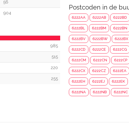
56
Postcoden in de bu
904
6222AA
6222AB
6222BD
6222BL
6222BM
6222BN
6222BV
6222BW
6222BX
985
6222CD
6222CE
6222CG
515
6222CM
6222CN
6222CP
220
6222CX
6222CZ
6222EA
255
6222EH
6222EJ
6222EK
6222NA
6222NB
6222NC