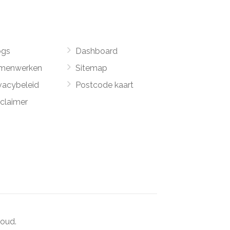
ogs
Dashboard
menwerken
Sitemap
vacybeleid
Postcode kaart
sclaimer
oud.