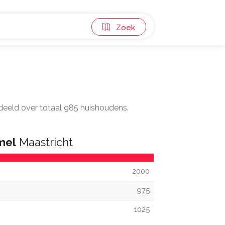
Zoek
rdeeld over totaal 985 huishoudens.
mel
Maastricht
2000
975
1025