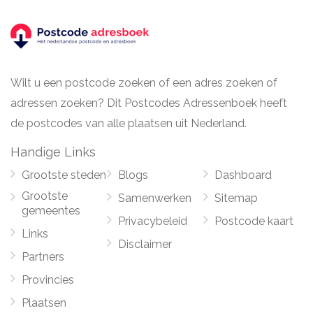
Wilt u een postcode zoeken of een adres zoeken of
adressen zoeken? Dit Postcodes Adressenboek heeft
de postcodes van alle plaatsen uit Nederland.
Handige Links
Grootste steden
Blogs
Dashboard
Grootste
Samenwerken
Sitemap
gemeentes
Privacybeleid
Postcode kaart
Links
Disclaimer
Partners
Provincies
Plaatsen