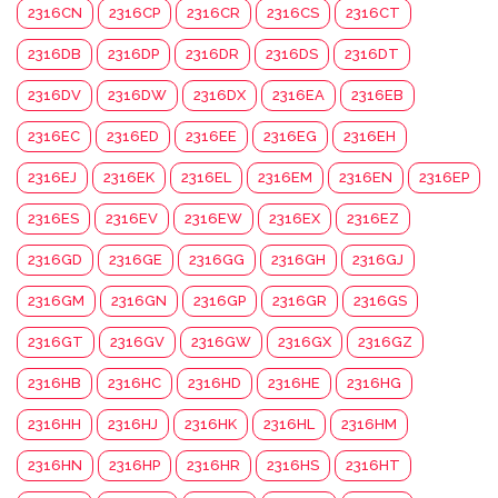
2316CN
2316CP
2316CR
2316CS
2316CT
2316DB
2316DP
2316DR
2316DS
2316DT
2316DV
2316DW
2316DX
2316EA
2316EB
2316EC
2316ED
2316EE
2316EG
2316EH
2316EJ
2316EK
2316EL
2316EM
2316EN
2316EP
2316ES
2316EV
2316EW
2316EX
2316EZ
2316GD
2316GE
2316GG
2316GH
2316GJ
2316GM
2316GN
2316GP
2316GR
2316GS
2316GT
2316GV
2316GW
2316GX
2316GZ
2316HB
2316HC
2316HD
2316HE
2316HG
2316HH
2316HJ
2316HK
2316HL
2316HM
2316HN
2316HP
2316HR
2316HS
2316HT