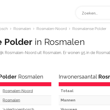
osch
Rosmalen
Rosmalen-Noord
Rosmalense Polder
 Polder
in Rosmalen
 wijk Rosmalen-Noord uit Rosmalen. Er wonen 95 in de Rosmale
Polder
Rosmalen
Inwonersaantal
Ros
Rosmalen-Noord
Totaal
Rosmalen
Mannen
's-Hertogenbosch
Vrouwen