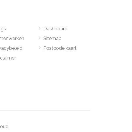
ogs
Dashboard
menwerken
Sitemap
vacybeleid
Postcode kaart
sclaimer
oud.