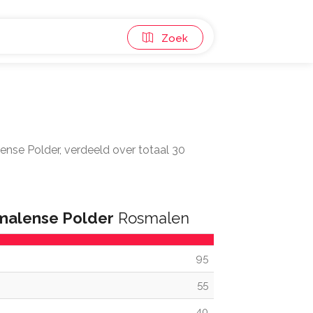
Zoek
nse Polder, verdeeld over totaal 30
malense Polder
Rosmalen
95
55
40