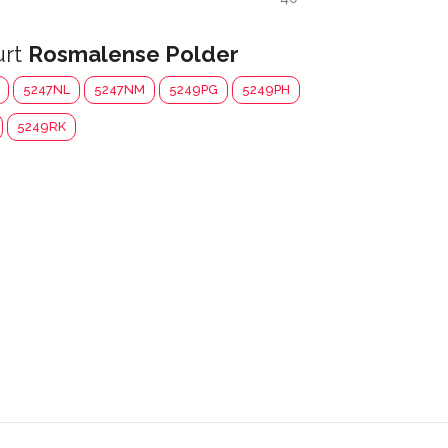
urt
Rosmalense Polder
5247NL
5247NM
5249PG
5249PH
5249RK