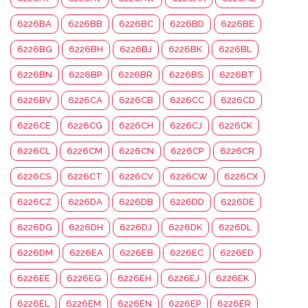
6226BA
6226BB
6226BC
6226BD
6226BE
6226BG
6226BH
6226BJ
6226BK
6226BL
6226BN
6226BP
6226BR
6226BS
6226BT
6226BV
6226CA
6226CB
6226CC
6226CD
6226CE
6226CG
6226CH
6226CJ
6226CK
6226CL
6226CM
6226CN
6226CP
6226CR
6226CS
6226CT
6226CV
6226CW
6226CX
6226CZ
6226DA
6226DB
6226DD
6226DE
6226DG
6226DH
6226DJ
6226DK
6226DL
6226DM
6226EA
6226EB
6226EC
6226ED
6226EE
6226EG
6226EH
6226EJ
6226EK
6226EL
6226EM
6226EN
6226EP
6226ER