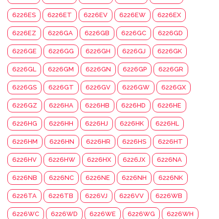
6226ES
6226ET
6226EV
6226EW
6226EX
6226EZ
6226GA
6226GB
6226GC
6226GD
6226GE
6226GG
6226GH
6226GJ
6226GK
6226GL
6226GM
6226GN
6226GP
6226GR
6226GS
6226GT
6226GV
6226GW
6226GX
6226GZ
6226HA
6226HB
6226HD
6226HE
6226HG
6226HH
6226HJ
6226HK
6226HL
6226HM
6226HN
6226HR
6226HS
6226HT
6226HV
6226HW
6226HX
6226JX
6226NA
6226NB
6226NC
6226NE
6226NH
6226NK
6226TA
6226TB
6226VJ
6226VV
6226WB
6226WC
6226WD
6226WE
6226WG
6226WH