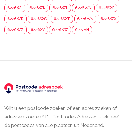
6226WJ
6226WK
6226WL
6226WN
6226WP
6226WR
6226WS
6226WT
6226WV
6226WX
6226WZ
6226XV
6226XW
6227AH
Wilt u een postcode zoeken of een adres zoeken of
adressen zoeken? Dit Postcodes Adressenboek heeft
de postcodes van alle plaatsen uit Nederland.