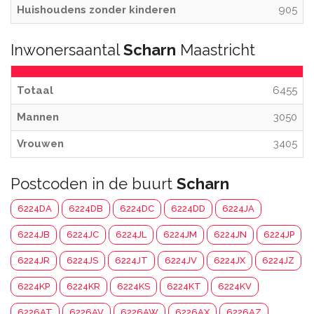
Huishoudens zonder kinderen
905
Inwonersaantal
Scharn
Maastricht
Totaal
6455
Mannen
3050
Vrouwen
3405
Postcoden in de buurt
Scharn
6224DA
6224DB
6224DC
6224DD
6224JA
6224JB
6224JC
6224JL
6224JM
6224JN
6224JP
6224JR
6224JS
6224JT
6224JV
6224JX
6224JZ
6224KP
6224KR
6224KS
6224KT
6224KV
6226AT
6226AV
6226AW
6226AX
6226AZ