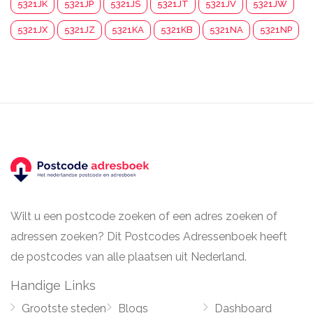
5321JK
5321JP
5321JS
5321JT
5321JV
5321JW
5321JX
5321JZ
5321KA
5321KB
5321NA
5321NP
Wilt u een postcode zoeken of een adres zoeken of
adressen zoeken? Dit Postcodes Adressenboek heeft
de postcodes van alle plaatsen uit Nederland.
Handige Links
Grootste steden
Blogs
Dashboard