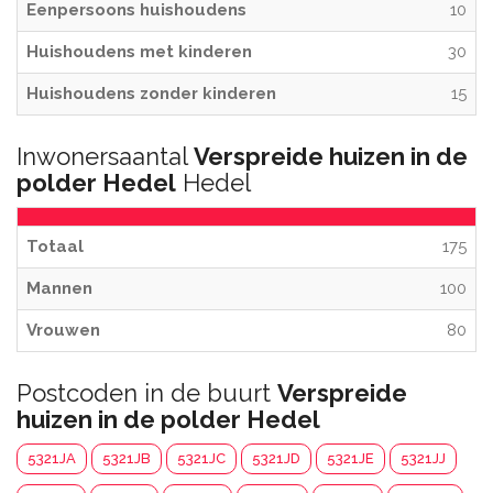
Eenpersoons huishoudens
10
Huishoudens met kinderen
30
Huishoudens zonder kinderen
15
Inwonersaantal
Verspreide huizen in de
polder Hedel
Hedel
Totaal
175
Mannen
100
Vrouwen
80
Postcoden in de buurt
Verspreide
huizen in de polder Hedel
5321JA
5321JB
5321JC
5321JD
5321JE
5321JJ