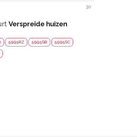
30
urt
Verspreide huizen
D
5995RZ
5995SB
5995SC