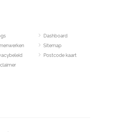
ogs
Dashboard
menwerken
Sitemap
vacybeleid
Postcode kaart
sclaimer