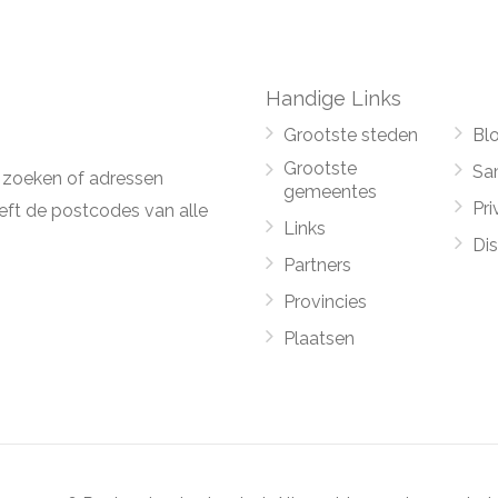
Handige Links
Grootste steden
Bl
Grootste
Sa
 zoeken of adressen
gemeentes
Pri
ft de postcodes van alle
Links
Di
Partners
Provincies
Plaatsen