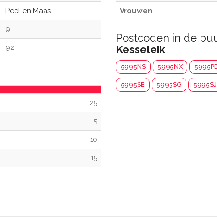
Peel en Maas
Vrouwen
9
Postcoden in de bu
92
Kesseleik
5995NS
5995NX
5995P
5995SE
5995SG
5995SJ
25
5
10
15