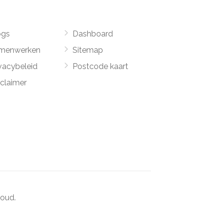
ogs
Dashboard
menwerken
Sitemap
vacybeleid
Postcode kaart
sclaimer
oud.