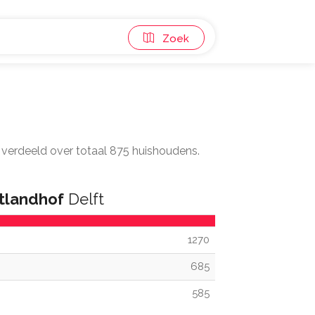
Zoek
f, verdeeld over totaal 875 huishoudens.
tlandhof
Delft
1270
685
585