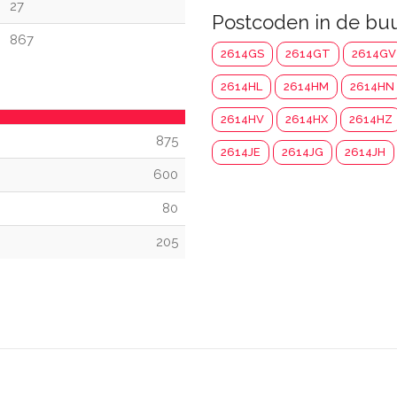
27
Postcoden in de bu
867
2614GS
2614GT
2614GV
2614HL
2614HM
2614HN
2614HV
2614HX
2614HZ
875
2614JE
2614JG
2614JH
600
80
205