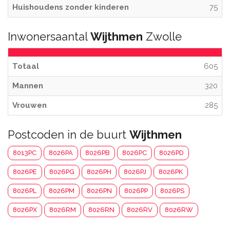
Huishoudens zonder kinderen
75
Inwonersaantal
Wijthmen
Zwolle
Totaal
605
Mannen
320
Vrouwen
285
Postcoden in de buurt
Wijthmen
8013PC
8026PA
8026PB
8026PC
8026PD
8026PE
8026PG
8026PH
8026PJ
8026PK
8026PL
8026PM
8026PN
8026PP
8026PS
8026PX
8026RM
8026RN
8026RV
8026RW