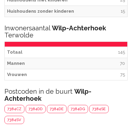
Huishoudens met kinderen
25
Huishoudens zonder kinderen
15
Inwonersaantal
Wilp-Achterhoek
Terwolde
Totaal
145
Mannen
70
Vrouwen
75
Postcoden in de buurt
Wilp-
Achterhoek
7384CZ
7384DD
7384DE
7384DG
7384SE
7384SV