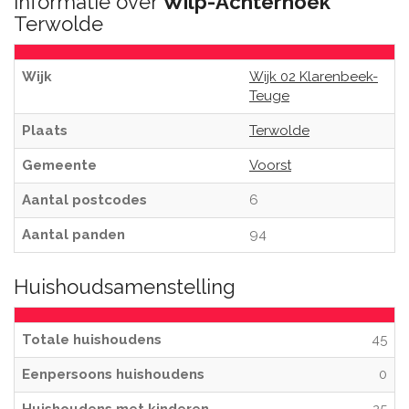
Informatie over
Wilp-Achterhoek
Terwolde
Wijk
Wijk 02 Klarenbeek-
Teuge
Plaats
Terwolde
Gemeente
Voorst
Aantal postcodes
6
Aantal panden
94
Huishoudsamenstelling
Totale huishoudens
45
Eenpersoons huishoudens
0