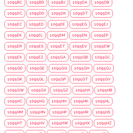
1095BC
1095BD
1095BJ
1095DA
1095DB
1095DC
1095DD
1095DK
1095DT
1095DX
1095EC
1095ED
1095EE
1095EG
1095EJ
1095EK
1095EL
1095EM
1095EN
1095EP
1095ER
1095ES
1095ET
1095EV
1095EW
1095EX
1095EZ
1095GA
1095GB
1095GC
1095GD
1095GE
1095GG
1095GH
1095GJ
1095GK
1095GL
1095GP
1095GT
1095GV
1095GW
1095GX
1095GZ
1095HA
1095HB
1095HC
1095HG
1095HH
1095HK
1095HL
1095HM
1095HN
1095HP
1095HR
1095HS
1095HT
1095HV
1095HW
1095HX
1095HZ