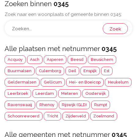
Zoeken binnen
0345
Zoek naar een woonplaats of gemeente binnen 0345:
Zoek
Alle plaatsen met netnummer
0345
Acquoy
Asch
Asperen
Beesd
Beusichem
Buurmalsen
Culemborg
Deil
Enspijk
Est
Geldermalsen
Gellicum
Hei- en Boeicop
Heukelum
Leerbroek
Leerdam
Meteren
Oosterwijk
Ravenswaaij
Rhenoy
Rijswijk (GLD)
Rumpt
Schoonrewoerd
Tricht
Zijderveld
Zoelmond
Alle gemeenten met netnummer
0345