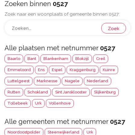
Zoeken binnen
0527
Zoek naar een woonplaats of gemeente binnen 0527:
Zoek
Alle plaatsen met netnummer
0527
Baarlo
Bant
Blankenham
Blokzijl
Creil
Emmeloord
Ens
Espel
Kraggenburg
Kuinre
Luttelgeest
Marknesse
Nagele
Nederland
Rutten
Schokland
Sint Jansklooster
Slijkenburg
Tollebeek
Urk
Vollenhove
Alle gemeenten met netnummer
0527
Noordoostpolder
Steenwijkerland
Urk