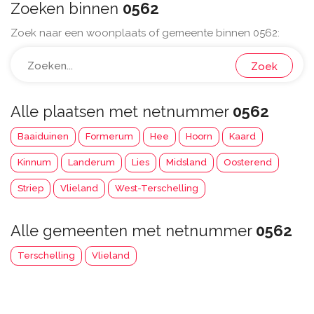
Zoeken binnen
0562
Zoek naar een woonplaats of gemeente binnen 0562:
Zoek
Alle plaatsen met netnummer
0562
Baaiduinen
Formerum
Hee
Hoorn
Kaard
Kinnum
Landerum
Lies
Midsland
Oosterend
Striep
Vlieland
West-Terschelling
Alle gemeenten met netnummer
0562
Terschelling
Vlieland