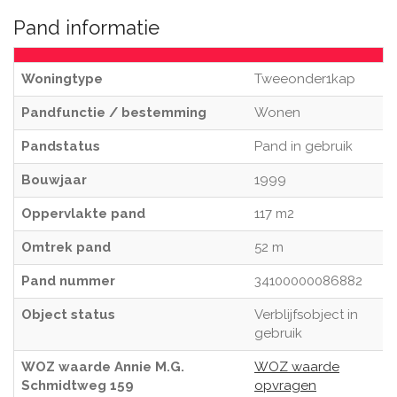
Pand informatie
Woningtype
Tweeonder1kap
Pandfunctie / bestemming
Wonen
Pandstatus
Pand in gebruik
Bouwjaar
1999
Oppervlakte pand
117 m2
Omtrek pand
52 m
Pand nummer
34100000086882
Object status
Verblijfsobject in
gebruik
WOZ waarde Annie M.G.
WOZ waarde
Schmidtweg 159
opvragen