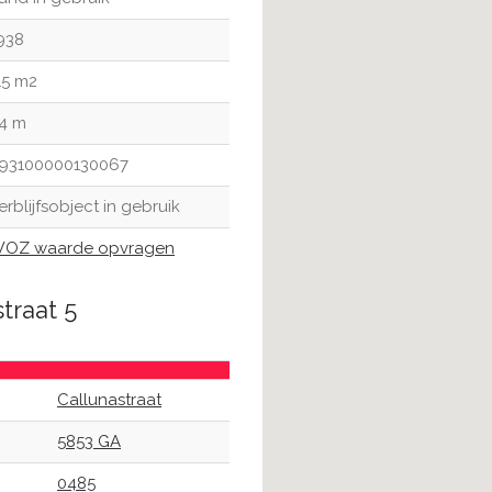
938
15 m2
4 m
93100000130067
erblijfsobject in gebruik
OZ waarde opvragen
traat 5
Callunastraat
5853 GA
0485