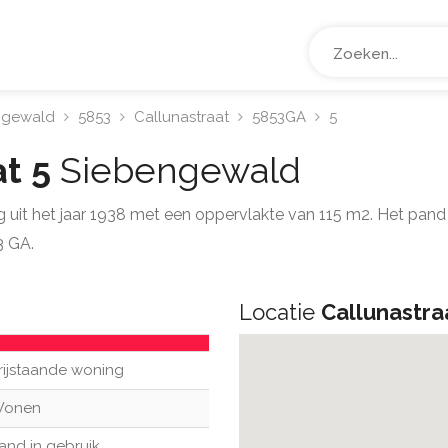
ngewald
5853
Callunastraat
5853GA
5
at 5
Siebengewald
ng uit het jaar 1938 met een oppervlakte van 115 m2. Het pand
3 GA.
Locatie
Callunastra
rijstaande woning
onen
and in gebruik