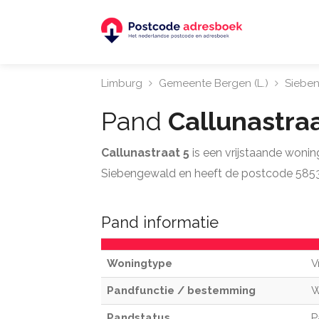
Limburg
Gemeente Bergen (L.)
Siebe
Pand
Callunastra
Callunastraat 5
is een vrijstaande woni
Siebengewald en heeft de postcode 585
Pand informatie
Woningtype
V
Pandfunctie / bestemming
W
Pandstatus
P