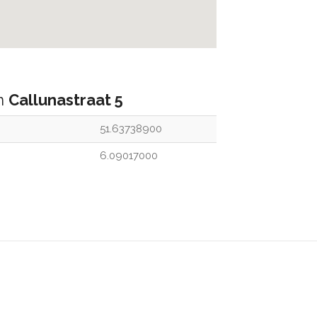
an
Callunastraat 5
51.63738900
6.09017000