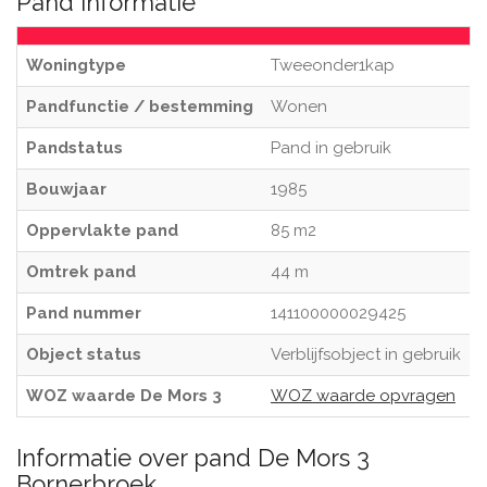
Pand informatie
Woningtype
Tweeonder1kap
Pandfunctie / bestemming
Wonen
Pandstatus
Pand in gebruik
Bouwjaar
1985
Oppervlakte pand
85 m2
Omtrek pand
44 m
Pand nummer
141100000029425
Object status
Verblijfsobject in gebruik
WOZ waarde De Mors 3
WOZ waarde opvragen
Informatie over pand De Mors 3
Bornerbroek